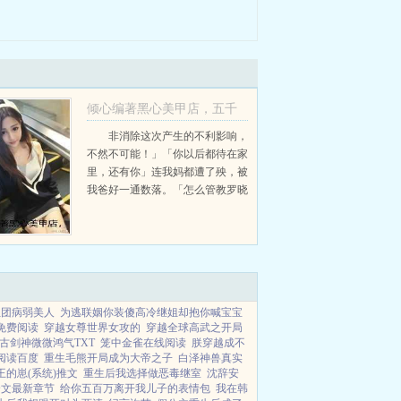
倾心编著黑心美甲店，五千
一次还骂我白漂小李罗晓柔
非消除这次产生的不利影响，
不然不可能！」「你以后都待在家
后续+完结
里，还有你」连我妈都遭了殃，被
小李罗晓柔
我爸好一通数落。「怎么管教罗晓
柔的，一点都不听话。你也别出门
了，都给我在家里反省！」我妈劝
说我听爸爸的话，乖乖待在家里。
「八卦的人哪有那...
红团病弱美人
为逃联姻你装傻高冷继姐却抱你喊宝宝
免费阅读
穿越女尊世界女攻的
穿越全球高武之开局
古剑神微微鸿气TXT
笼中金雀在线阅读
朕穿越成不
阅读百度
重生毛熊开局成为大帝之子
白泽神兽真实
王的崽(系统)推文
重生后我选择做恶毒继室
沈辞安
全文最新章节
给你五百万离开我儿子的表情包
我在韩