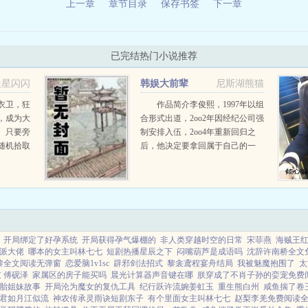
上一章
章节目录
保存书签
下一章
已完结热门小说推荐
天星闪闪
韩娱大前辈
尼斯湖熊猫
衣卫，狂
作品简介李俊熙，1997年以组
，成为大
合形式出道，2oo2年因经纪公司强
。只要旁
制安排入伍，2oo4年重新回归之
随机拾取
后，他决定要拿回属于自己的一
大力金刚
切！...
刚掌，大
喜宿主拾
开局绑定了好孕系统
开局获得孕气爆棚的
非人类穿越时空的日常
宋菲燕
海贼王
派大佬
哪本的女主叫林七七
短剧热播星辰之下
闷嘴葫芦是成语吗
沈辞许南桥全文
黎全文阅读无弹窗
恋爱脑1v1sc
辟邪剑法招式
黎衾鸢程宴舟结局
我被魅魔抱围了
太
京 傅砚泽
家属区的房子能买吗
晨光计算器声音键在哪
朕穿成了不肖子孙的娈宠免费
胎姐妹故事
开局沦为魔女的复仇工具
纪行跃许流婉姜虹玉
重生熊白州
咸鱼揣了卷
君如月江似流
神农传承灵雨诀短剧东子
有个里面女主叫林七七
赵梨李羌免费阅读