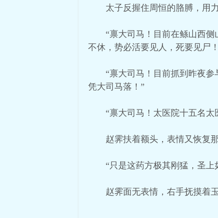
太子反握住周恒的胳膊，用力
“禀大司马！目前在鲧山西
不休，势必活要见人，死要见尸！
“禀大司马！目前抓到昨夜
凭大司马落！”
“禀大司马！太医院十五名太
赵霁扶着额头，表情又恢复那
“只是这药方极其刚猛，圣上
赵霁面无表情，右手抚摸着玉