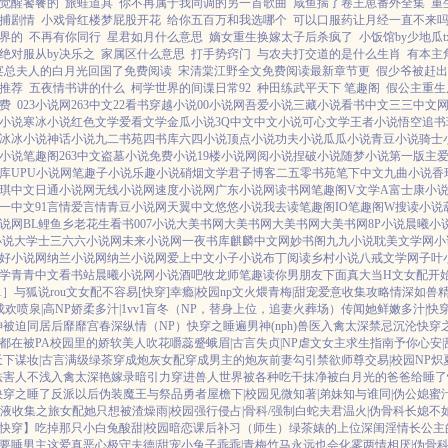
觉醒饕餮的
旅蛙道具
你不再属于我同调的另一首歌曲
咸鱼揣了卷王崽番外全集
重
捕剧情
小戏骨红楼梦屁股开花
给你五百万和我选哪个
可以口服药让月经一直不来
界的
不再有你同行
星君如月什么意思
嫡女重生换嫁太子后杀疯了
小饭馆by少地瓜t
绝对服从by决乐之
家属区什么意思
打手势窍门
与农夫打交道的是什么生肖
有本主
宴总夫人的白月光回国了免费阅读
宋清棠江野全文免费阅读最新章节更
假少爷被赶出
推荐
五夜情书讲的什么
柯学世界的间谍日常92
种田练武平天下 笔趣阁
假公主重生
费
023小说网
263中文
22看书
穿越小说
00小说网
吾爱小说
三藏小说
看书中文
三三中文
小说
寒冰小说
红色文学
爱看文学
金瓜小说
3Q中文
中文小说
可心文学
王者小说
悟空追书
冰冰小说
神话小说
九二书苑
四书库
六四小说
顶点小说
功夫小说
瓜瓜小说
青豆小说
骑士
2小说
笔趣阁
263中文
盗墓小说
免费小说
19楼小说
网阅小说
捏破小说
随梦小说
第一版主
库
UPU小说网
笔趣子小说
乐趣小说
硝烟文学
君子博客
二五零书苑
笔下中文
九曲小说
香
琪中文
日通小说网
无线小说网
速度小说网
广东小说网
读书网
笔趣阁V
文学A
富士康小
一中文
91言情
爱言情
青豆小说网
天翼中文
悠悠小说
我去读
笔趣阁IO
笔趣阁W
搜读小说
说网
BL鲤鱼乡
老花生看书
007小说
大美书网
大美书网
大美书网
大美书网
8P小说
晨曦小
小说
大学士
三六六小说网
未来小说网
一夜书库
麒麟中文网
妙书阁
九九小说
耽美文学网
小
好小说网
纳兰小说网
纳兰小说网
爱上中文
小子小说
布丁阅读
乡村小说
八戒文学网
子叶
学
青青中文
看书站
晨曦小说网
小说酒吧
牧龙师
笔趣读
你男朋友下面真大
当H文女配开
1］
与狐说
rou文女配不容易[快穿]
幸瘾|校园np
文火煨青梅|甜宠
爱意收集攻略
情深如兽
成欢
喷泉|高NP
娇柔多汁|1vv1
盲冬（NP，替身上位，追妻火葬场）
传闻她鲜嫩多汁|快
神被迫同居后
靡靡宫春深
纵情（NP）
快穿之睡遍男神(nph)
兽医
入禽太深
禁忌沉沦
快穿之
都在被PA
校园里的娇软美人
吹花嚼蕊
蹙蛾眉|古言
失贞|NP
虐文女主求生指南
予你心安|
天下谋妆|古言
满级绿茶穿成炮灰女配
穿成男主的炮灰前妻
勾引禁欲师尊
交易|校园NP
炽
法害人不浅
入禽太深
艳嫁录
暗引力
穿进兽人世界被各种吃干抹净
被白月光的爸爸给睡了
快穿之睡了反派以后
伪装魔王与祭品勇者
屋檐下|校园
见微知著|弟妹
知与谁同|伪公媳
蜜
J液收集之旅
女配她只想被渣
燥雨|校园
强行侵占|骨科/强制
白蛇夫君
温火|伪骨科
长媳不
快穿】吃掉那只小白兔
酸甜|校园暗恋
课后补习（师生）
绿茶婊的上位
深闺淫情
长公主
要睡男主
这爱真恶心
极守夫德|甜宠
小兔子乖乖|青梅竹马
永远也会化雾
两情相厌|伪骨