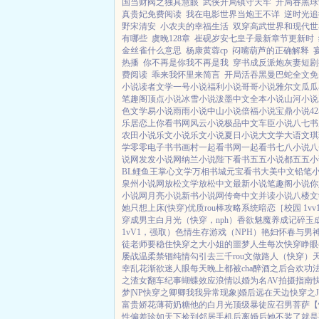
国当财阀之独具慧眼
武侠开局镇守天牢
开局吞黑球
真贵妃免费阅读
我在电影世界当炮王不详
逆时光追
野宋清安
小农夫的幸福生活
双穿高武世界和现代世
有哪些
虞晚128章
崔砚岁安七皇子最新章节更新时
金丝雀什么意思
杨康黄蓉cp
闷嘴葫芦的正确解释
热播
你不再是你我不再是我
穿书成反派炮灰妻短剧
费阅读
乖来我怀里来简言
开局活吞黑曼巴蛇全文免
小说
读者文学
一号小说
福利小说
哥哥小说
雅尔文
瓜瓜
笔趣阁
顶点小说
冰雪小说
泼墨中文
全本小说
山河小说
色文学
易小说
雨雨小说
中山小说
倍福小说
宝鼎小说
4
乐居
恋上你看书网
风云小说
极品中文
车臣小说
八七书
农田小说
乐文小说
乐文小说
夏日小说
大文学
大语文
琪
学
零零电子书
书画村
一起看书网
一起看书
七八小说
八
说网
发发小说网
纳兰小说
陛下看书
五五小说都
五五小
BL鲤鱼王
掌心文学
万相书城
元宝看书
大美中文
铅笔
泉州小说网
放松文学
放松中文
最新小说
笔趣阁小说
你
小说网
月亮小说
新书小说网
传奇中文
并读小说
八楼文
她只想上床(快穿)
优质rou棒攻略系统
暗恋［校园 1vv
穿成男主白月光（快穿，nph）
香欲
魅魔养成记
碎玉
1vV1，强取）
色情生存游戏（NPH）
艳妇怀春
与男
徒
老师要稳住
快穿之大小姐的噩梦人生
每次快穿睁眼
屡战
温柔禁锢
纯情勾引
去三千rou文做路人（快穿）
幸
乱花渐欲迷人眼
每天晚上都被cha
醉酒之后
合欢功
之渣女翻车纪事
蝴蝶效应
浪情
以婚为名
AV拍摄指南
梦|NP
快穿之卿卿我我
异常现象|婚后
远在天边
快穿之
富贵娇花
薄荷奶糖
他的白月光
顶级暴徒
应召男菩萨
【
性偏差
珍如天下
捡到邻居手机后
离婚后她不装了
就是