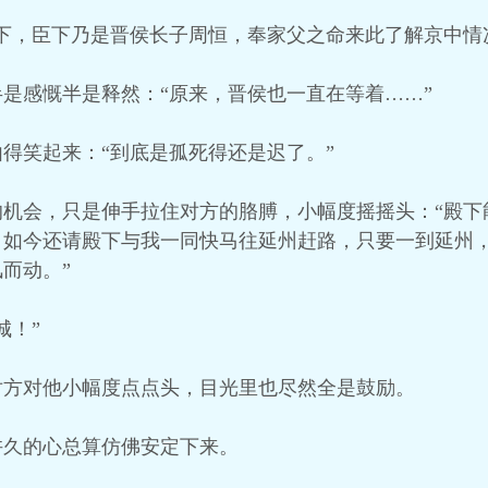
下，臣下乃是晋侯长子周恒，奉家父之命来此了解京中情
是感慨半是释然：“原来，晋侯也一直在等着……”
得笑起来：“到底是孤死得还是迟了。”
的机会，只是伸手拉住对方的胳膊，小幅度摇摇头：“殿下
，如今还请殿下与我一同快马往延州赶路，只要一到延州
而动。”
城！”
对方对他小幅度点点头，目光里也尽然全是鼓励。
许久的心总算仿佛安定下来。