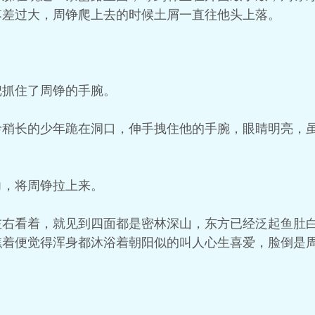
落差过大，周铮爬上去的时候土屑一直往他头上落。
把抓住了周铮的手腕。
龄稍长的少年跪在洞口，伸手拽住他的手腕，眼睛明亮，
力，将周铮拉上来。
左右看着，就见到四面都是密林深山，东方已经泛起鱼肚
瞧着便觉得浑身都沐浴着朝阳似的叫人心生喜爱，脸倒是