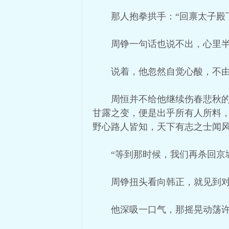
那人抱拳拱手：“回禀太子殿
周铮一句话也说不出，心里半
说着，他忽然自觉心酸，不由
周恒并不给他继续伤春悲秋
甘露之变，便是出乎所有人所料
野心路人皆知，天下有志之士闻风
“等到那时候，我们再杀回京
周铮扭头看向韩正，就见到
他深吸一口气，那摇晃动荡