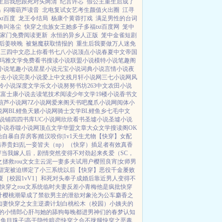
生后我想跟死对头两清
纪言许芯
假公主重生后成了
吗
闷嘴葫芦读音
北电复试女艺考生颜值火出圈
江寻
xt百度
龙王令结局
杨康个黄蓉打戏
满足男性的台词
角叫洛尘
快穿之虫族女王她多子多福txt百度网
笼中
家门免费阅读更新
永恒的异乡人正版
笼中金雀短剧
后姜映晚
被魅魔获取情报的
重生后我要做万人迷免
网
三四中文
恋上你看书
七八小说
顶点小说
春夏中文
帝国
玛雅文学
免费看书
搜读小说
联盟小说
模特小说
笔趣阁
小说
笔趣小说
星星小说
元宝小说
词典小说
言情小说
夜
爱去小说
完美小说
爱上中文
残月轩小说网
三七小说网
风
玲小说
深度文学
乐文小说
努努书坊
263中文
农田小说
说
富士康小说
去读笔
技术阅读
少年文学
19楼小说
香书文
葫芦小说网
7Z小说网
爱来阁
天书吧
魔爪小说网
阅体小
说网
BL鲤鱼
天籁小说网
骑士文学
BL鲤鱼乡
七毛中文
说铺
四四书库
UC小说网
欣欣看书
圣墟小说
圣墟小说
小说
吞噬小说网
顶点文学
华盟文章
大众文学
搜读阁
OK
始自暴自弃
房客|糙汉
咬你|1v1
天生尤物【快穿】
女配
精养贵妇|乱
一妾皆夫（np）
（快穿）插足者
有效真香
穿
当我嫁人后，剧情突然变得不对劲起来
炙爱（SC，
拯救rou文女主
云泥
一妻多夫试用户
樱照良宵|女师男
甜宠
被迫绑定了小三系统以后【快穿】
恶役千金屡败
夏［校园1vV1］
和死对头奉子成婚后
靠近男人变得不
快穿之rou文系统
临时夫妻
反差小青梅
他是疯批
快穿
汁樱桃
潮晕
成了禁欲男主的泄欲对象
沦为公车
麝香之
如妻
快穿之女主逆袭计划
白桃松木（校园）
小姨夫的
的小情郎
心肝与她的舔狗
每晚都进男神们的春梦
认知
科
鱼目珠子|高干
隐性暗恋
快穿之合不拢腿
快穿之恶毒