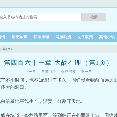
搜索
言情
历史军事
侦探推理
网游动漫
女生耽美
其他小说
（第1页）
第四百六十一章 大战在即（第1页）
上一章
章节目录
保存书签
下一章
花了不少时间，也不知道过了多久，周铮就看到前面远远
不多大的洞口。
线白沿着地平线生长，渐宽，分割开天地。
方躲在坑道一条岔路里面，等到韩正在外面敲了敲，周铮