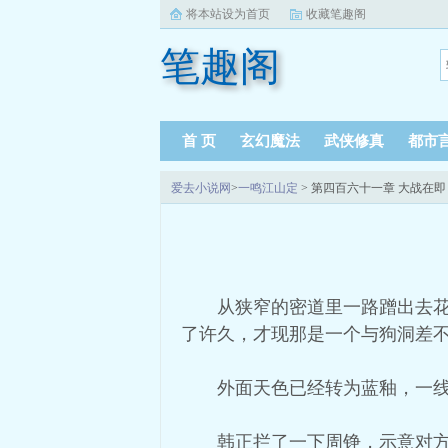
将本站设为首页
收藏笔趣阁
笔趣阁
首 页
玄幻魔法
武侠修真
都市
爱去小说网
>
一鸣江山定
> 第四百六十一章 大战在即
从狭窄的密道里一路蹭出去
了许久，才现那是一个与狗洞差
外面天色已经转为蓝釉，一
韩正拦了一下周铮，示意对