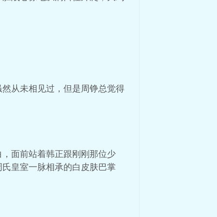
虽然从未相见过，但是周铮总觉得
白，面前站着韩正跟刚刚那位少
周氏皇室一脉相承的白皮肤巴掌