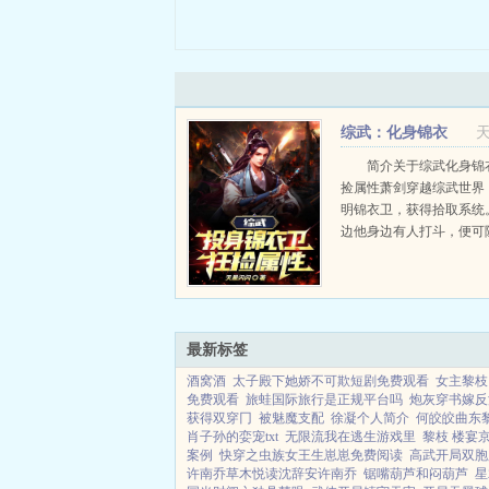
综武：化身锦衣
卫，狂捡属性
简介关于综武化身锦
捡属性萧剑穿越综武世界
明锦衣卫，获得拾取系统
边他身边有人打斗，便可
碎片。叮！恭喜宿主拾取
掌碎片，自动领悟大力金
力金刚掌经验1！叮！恭
取独孤九剑碎...
最新标签
酒窝酒
太子殿下她娇不可欺短剧免费观看
女主黎枝
免费观看
旅蛙国际旅行是正规平台吗
炮灰穿书嫁反
获得双穿冂
被魅魔支配
徐凝个人简介
何皎皎曲东
肖子孙的娈宠txt
无限流我在逃生游戏里
黎枝 楼宴
案例
快穿之虫族女王生崽崽免费阅读
高武开局双胞
许南乔草木悦读沈辞安许南乔
锯嘴葫芦和闷葫芦
星